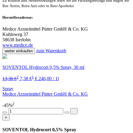
Zu Risiken und Nebenwirkungen lesen Sie die Packungsbeilage und fragen Sie
Ihre Ärztin, Ihren Arzt oder in Ihrer Apotheke.
Herstelleradresse:
Medice Arzneimittel Pütter GmbH & Co. KG
Kuhloweg 37
58638 Iserlohn
www.medice.de
zum Warenkorb
weiter einkaufen
SOVENTOL Hydrocort 0,5% Spray, 30 ml
2
1
13,36 €
7,38 €
€ 246,00 / 1l
Spray
Medice Arzneimittel Pütter GmbH & Co. KG
2
-45%
×
SOVENTOL Hydrocort 0,5% Spray