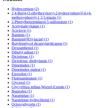
Hydrocortison (2)
2,4-Bis[4-(2-ethylhexyloxy)-2-hydroxyphenyl]-6-(4-
methoxyphenyl)-1,3,5-triazin (1)
2-Phenylbenzimidazol-5-sulfonsäure (1)
Acetylsalicylsäure (1)
Aciclovir (1)
Bamipin (1)
Bamipin[(RS)-lactat] (1)
Butylenglycol dicaprylat/dicaprat (1)
Dexpanthenol (1)
Dibutyl adipat (1)
Diclofenac (1)
Diclofenac diethylamin (1)
Dimetinden (1)
Dimetinden maleat (1)
Enoxolon (1)
Flufenaminsäure (1)
Glycerol (1)
Glycyrrhiza inflata-Wurzel-Extrakt (1)
Ibuprofen (1)
Naratriptan (1)
Naratriptan hydrochlorid (1)
Octoxyglycerin (1)