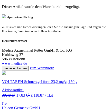
Dieser Artikel wurde dem Warenkorb
hinzugefügt.
Apothekenpflichtig
Zu Risiken und Nebenwirkungen lesen Sie die Packungsbeilage und fragen Sie
Ihre Ärztin, Ihren Arzt oder in Ihrer Apotheke.
Herstelleradresse:
Medice Arzneimittel Pütter GmbH & Co. KG
Kuhloweg 37
58638 Iserlohn
www.medice.de
zum Warenkorb
weiter einkaufen
VOLTAREN Schmerzgel forte 23,2 mg/g, 150 g
Aktionsartikel
2
1
30,48 €
17,83 €
€ 118,87 / 1kg
Gel
Haleon Germany GmbH