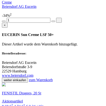
Creme
Beiersdorf AG Eucerin
2
-34%
×
EUCERIN Sun Creme LSF 50+
Dieser Artikel wurde dem Warenkorb
hinzugefügt.
Herstelleradresse:
Beiersdorf AG Eucerin
Beiersdorfstraße 3-9
22529 Hamburg
www.beiersdorf.com
zum Warenkorb
weiter einkaufen
FENISTIL Dragees, 20 St
Aktionsartikel
2
1