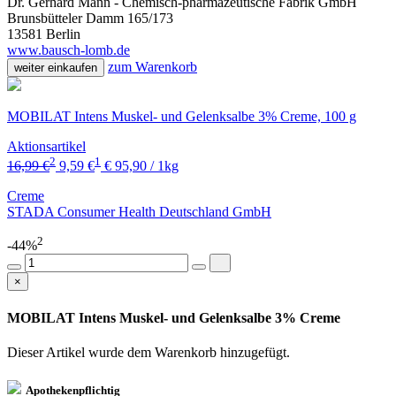
Dr. Gerhard Mann - Chemisch-pharmazeutische Fabrik GmbH
Brunsbütteler Damm 165/173
13581 Berlin
www.bausch-lomb.de
zum Warenkorb
weiter einkaufen
MOBILAT Intens Muskel- und Gelenksalbe 3% Creme, 100 g
Aktionsartikel
2
1
16,99 €
9,59 €
€ 95,90 / 1kg
Creme
STADA Consumer Health Deutschland GmbH
2
-44%
×
MOBILAT Intens Muskel- und Gelenksalbe 3% Creme
Dieser Artikel wurde dem Warenkorb
hinzugefügt.
Apothekenpflichtig