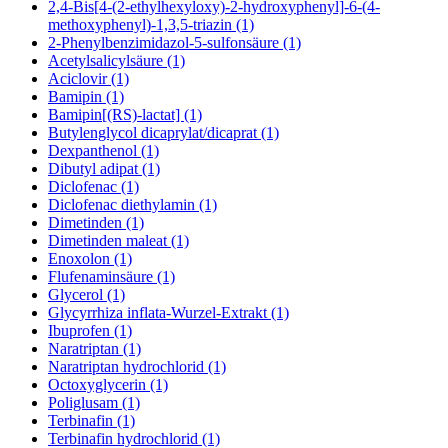
2,4-Bis[4-(2-ethylhexyloxy)-2-hydroxyphenyl]-6-(4-
methoxyphenyl)-1,3,5-triazin (1)
2-Phenylbenzimidazol-5-sulfonsäure (1)
Acetylsalicylsäure (1)
Aciclovir (1)
Bamipin (1)
Bamipin[(RS)-lactat] (1)
Butylenglycol dicaprylat/dicaprat (1)
Dexpanthenol (1)
Dibutyl adipat (1)
Diclofenac (1)
Diclofenac diethylamin (1)
Dimetinden (1)
Dimetinden maleat (1)
Enoxolon (1)
Flufenaminsäure (1)
Glycerol (1)
Glycyrrhiza inflata-Wurzel-Extrakt (1)
Ibuprofen (1)
Naratriptan (1)
Naratriptan hydrochlorid (1)
Octoxyglycerin (1)
Poliglusam (1)
Terbinafin (1)
Terbinafin hydrochlorid (1)