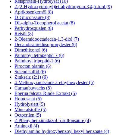
Reisprotein-Hydrolysat (10)
2-(2-Hydroxypropyl)tetrahydropyran-3,4,5-triol (9)
Aprikosenkernöl (8)
D-Gluconsäure (8)
DL-alpha-Tocopherol acetat (8)
Perhydrosqualen (8)
Reisöl (8)
2-Oleamidooctadecan-1,3-diol (7)
Decandisäurediisopropylester (6)
Dimethiconol (6)
Palmitoyl tetrapeptid-7 (6)
Palmitoyl tripeptid-1 (6)
Pirocton olamin (6)
Selendisulfid (6)
Zinksalz (2:1) (6)
4-Methoxyzimtsäure-2-ethylhexylester (5)
Carnaubawachs (5)
Eperua falcata-Rinde-Extrakt (5)
Homosalat (5)
Hydrolysiert (5)
Mineralstoffe (5)
Octocrilen (5)
2-Phenylbenzimidazol-5-sulfonsäure (4)
Aminexil (4)
Diethylamino hydroxybenzoyl hexyl benzoate (4)