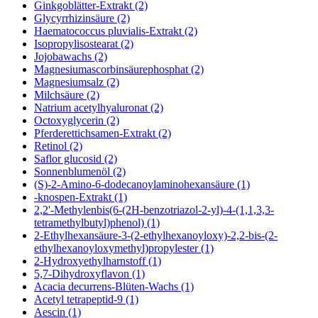
Ginkgoblätter-Extrakt (2)
Glycyrrhizinsäure (2)
Haematococcus pluvialis-Extrakt (2)
Isopropylisostearat (2)
Jojobawachs (2)
Magnesiumascorbinsäurephosphat (2)
Magnesiumsalz (2)
Milchsäure (2)
Natrium acetylhyaluronat (2)
Octoxyglycerin (2)
Pferderettichsamen-Extrakt (2)
Retinol (2)
Saflor glucosid (2)
Sonnenblumenöl (2)
(S)-2-Amino-6-dodecanoylaminohexansäure (1)
-knospen-Extrakt (1)
2,2'-Methylenbis(6-(2H-benzotriazol-2-yl)-4-(1,1,3,3-
tetramethylbutyl)phenol) (1)
2-Ethylhexansäure-3-(2-ethylhexanoyloxy)-2,2-bis-(2-
ethylhexanoyloxymethyl)propylester (1)
2-Hydroxyethylharnstoff (1)
5,7-Dihydroxyflavon (1)
Acacia decurrens-Blüten-Wachs (1)
Acetyl tetrapeptid-9 (1)
Aescin (1)