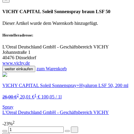
VICHY CAPITAL Soleil Sonnenspray braun LSF 50
Dieser Artikel wurde dem Warenkorb
hinzugefügt.
Herstelleradresse:
L'Oreal Deutschland GmbH - Geschäftsbereich VICHY
Johannstraße 1
40476 Düsseldorf
www.vichy.de
zum Warenkorb
weiter einkaufen
VICHY CAPITAL Soleil Sonnenspray+Hyaluron LSF 50, 200 ml
2
1
26,00 €
20,01 €
€ 100,05 / 1l
Spray
L'Oreal Deutschland GmbH - Geschäftsbereich VICHY
2
-23%