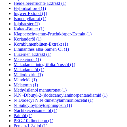
Heidelbeerfrüchte-Extrakt (1)
Hybridsafloröl (1)
Ingwer-Extrakt (1)
Isopentyllaurat (1)
Jojobaester (1)
Kakao-Butter (1)
Klapperschwamm-Fruchtkörper-Extrakt (1)
Korianderöl (1)
Kornblumenblüten-Extrakt (1)
Limnanthes alba-Samen-Öl (1)
Luzernen-Extrakt (1)
Maiskeimöl (1)
Makadamia integrifolia-Nussöl (1)
Makadamiaöl (1)
Maltodextrin (1)
Mandelöl (1)
Melatonin (1)
Methylsilanol mannuronat (1)
N,N'-Dibutyl-2-(dodecanoylamino)pentandiamid (1)
N-Dodecyl-N,N-dimethylammonioacetat (1)
N-Salicyloylphytosphingosin (1)
Nachtkerzensamenöl (1)
Palmöl (1)
PEG-10 dimeticon (1)
Pentan-1,2-diol (1)