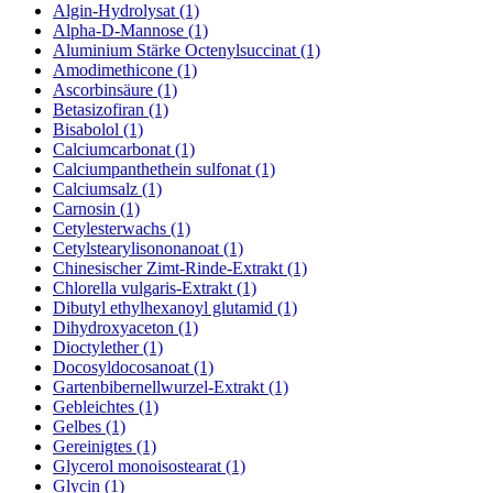
Algin-Hydrolysat (1)
Alpha-D-Mannose (1)
Aluminium Stärke Octenylsuccinat (1)
Amodimethicone (1)
Ascorbinsäure (1)
Betasizofiran (1)
Bisabolol (1)
Calciumcarbonat (1)
Calciumpanthethein sulfonat (1)
Calciumsalz (1)
Carnosin (1)
Cetylesterwachs (1)
Cetylstearylisononanoat (1)
Chinesischer Zimt-Rinde-Extrakt (1)
Chlorella vulgaris-Extrakt (1)
Dibutyl ethylhexanoyl glutamid (1)
Dihydroxyaceton (1)
Dioctylether (1)
Docosyldocosanoat (1)
Gartenbibernellwurzel-Extrakt (1)
Gebleichtes (1)
Gelbes (1)
Gereinigtes (1)
Glycerol monoisostearat (1)
Glycin (1)