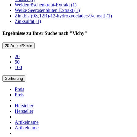
Weidenröschenkraut-Extrakt (1)
Weiße Seerosenblüten-Extrakt (1)
Zinkbis[(9Z,12R)-12-hydroxyoctadec-9-enoat] (1)
Zinksulfat (1)
Ergebnisse zu Ihrer Suche nach "Vichy"
20 Artikel/Seite
20
50
100
Sortierung
Preis
Preis
Hersteller
Hersteller
Artikelname
Artikelname