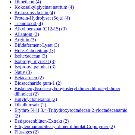
Dimeticon (4)
Kokosalkylglycinat natrium (4)
Kokosnuss betain (4)
Protein-Hydrolysat (Soja) (4)
Titandioxid (4)
Alkyl benzoat (C12-15) (3)
Allantoin (3)
Arginin (3)
Bifidaferment-Lysat (3)
Hefe-Zubereitung (3)
Isohexadecan (3)
Isopropyl myristat (3)
Isopropyl palmitat (3)
Nativ (3)
Betacaroten (2)
Biosaccharide gum-1 (2)
Bisbehenyl/isostearyl/phytosteryl dimer dilinoleyl dimer
dilinoleat (2)
Butylcyclohexanol (2)
Dikaliumsalz (2)
Erythro-N-(1,3,4-Trihydroxy)octadecan-2-yloctadecanamid
(2)
Essigrosenblüten-Extrakt (2)
Ethylendiamin/Stearyl dimer dilinolat-Copolymer (2)
Flüssiges (2)