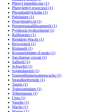
Phenyl trimethicone (1)
Phenylethyl resorcinol (1)
Phosphatidylcholin (1)
Pidolsäure (1)
Propylenglycol (1)
Purpurgranadillasamenöl (1)
Pyridoxin hydrochlorid (1)
Raffiniertes (1)
Reiskleie-Wachs (1)
Resveratrol (1)
Rizinusöl (1)
Rosmarinblätter-Extrakt (1)
Saccharose cocoat (1)
Safloröl (1)
Schwefel (1)
Sojabohnenöl (1)
Sonnenblumensamenwachs (1)
Strandkieferrinde (1)
Taurin (1)
Tranexamsäure (1)
Triheptanoin (1)
Urea (1)
Vaselin (1)
Wachs (1)
Wasser (1)