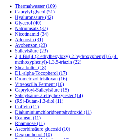
Thermalwasser (109)
Caprylyl glycol (51)
Hyaluronsäure (42)
Glycerol (40)
Natriumsalz (37)
Nicotinamid (34)
Adenosin (31)
Avobenzon (23)
Salicylsäure (23)
2,4-Bis[4-(2-ethylhexyloxy)-2-hydroxyphenyl]-6-(4-
methoxyphenyl)-1,3,5-triazin (22)
Shea butter (18)
DL-alpha-Tocopherol (17)
Drometrizol trisiloxan (16)
Vitreoscilla-Ferment (16)
Capryloyl-Salicylsäure (15)
Salicylsäure-2-ethylhexylester (14)
(RS)-Butan-1,3-diol (11)
Coffein (11)
Dialuminiumchloridpentahydroxid (11)
Ecamsul (11)
Rhamnose (11)
Ascorbinsäure glucosid (10)
Dexpanthenol (10)