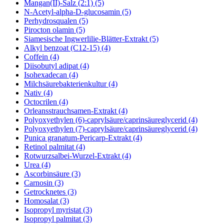
Mangan(II)-Salz (2:1) (5)
N-Acetyl-alpha-D-glucosamin (5)
Perhydrosqualen (5)
Pirocton olamin (5)
Siamesische Ingwerlilie-Blätter-Extrakt (5)
Alkyl benzoat (C12-15) (4)
Coffein (4)
Diisobutyl adipat (4)
Isohexadecan (4)
Milchsäurebakterienkultur (4)
Nativ (4)
Octocrilen (4)
Orleansstrauchsamen-Extrakt (4)
Polyoxyethylen (6)-caprylsäure/caprinsäureglycerid (4)
Polyoxyethylen (7)-caprylsäure/caprinsäureglycerid (4)
Punica granatum-Pericarp-Extrakt (4)
Retinol palmitat (4)
Rotwurzsalbei-Wurzel-Extrakt (4)
Urea (4)
Ascorbinsäure (3)
Carnosin (3)
Getrocknetes (3)
Homosalat (3)
Isopropyl myristat (3)
Isopropyl palmitat (3)