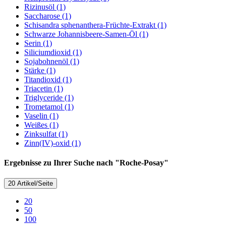
Rizinusöl (1)
Saccharose (1)
Schisandra sphenanthera-Früchte-Extrakt (1)
Schwarze Johannisbeere-Samen-Öl (1)
Serin (1)
Siliciumdioxid (1)
Sojabohnenöl (1)
Stärke (1)
Titandioxid (1)
Triacetin (1)
Triglyceride (1)
Trometamol (1)
Vaselin (1)
Weißes (1)
Zinksulfat (1)
Zinn(IV)-oxid (1)
Ergebnisse zu Ihrer Suche nach "Roche-Posay"
20 Artikel/Seite
20
50
100