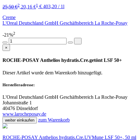
2
1
25,50 €
20,16 €
€ 403,20 / 1l
Creme
L'Oreal Deutschland GmbH Geschäftsbereich La Roche-Posay
2
-21%
×
ROCHE-POSAY Anthelios hydratis.Cre.getönt LSF 50+
Dieser Artikel wurde dem Warenkorb
hinzugefügt.
Herstelleradresse:
L'Oreal Deutschland GmbH Geschäftsbereich La Roche-Posay
Johannstraße 1
40476 Düsseldorf
www.larocheposay.de
zum Warenkorb
weiter einkaufen
ROCHE-POSAY Anthelios hydratis.Cre.UVMune LSF 50+, 50 ml