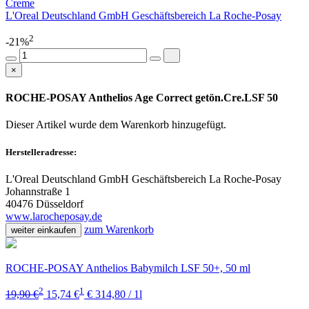
Creme
L'Oreal Deutschland GmbH Geschäftsbereich La Roche-Posay
2
-21%
×
ROCHE-POSAY Anthelios Age Correct getön.Cre.LSF 50
Dieser Artikel wurde dem Warenkorb
hinzugefügt.
Herstelleradresse:
L'Oreal Deutschland GmbH Geschäftsbereich La Roche-Posay
Johannstraße 1
40476 Düsseldorf
www.larocheposay.de
zum Warenkorb
weiter einkaufen
ROCHE-POSAY Anthelios Babymilch LSF 50+, 50 ml
2
1
19,90 €
15,74 €
€ 314,80 / 1l