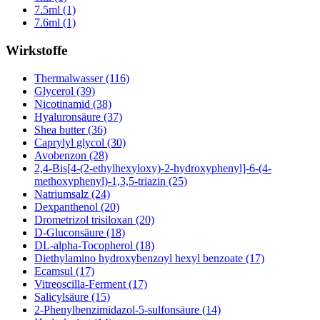
7.5ml (1)
7.6ml (1)
Wirkstoffe
Thermalwasser (116)
Glycerol (39)
Nicotinamid (38)
Hyaluronsäure (37)
Shea butter (36)
Caprylyl glycol (30)
Avobenzon (28)
2,4-Bis[4-(2-ethylhexyloxy)-2-hydroxyphenyl]-6-(4-
methoxyphenyl)-1,3,5-triazin (25)
Natriumsalz (24)
Dexpanthenol (20)
Drometrizol trisiloxan (20)
D-Gluconsäure (18)
DL-alpha-Tocopherol (18)
Diethylamino hydroxybenzoyl hexyl benzoate (17)
Ecamsul (17)
Vitreoscilla-Ferment (17)
Salicylsäure (15)
2-Phenylbenzimidazol-5-sulfonsäure (14)