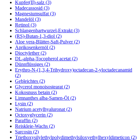
Kupfer(II)-salz (3)
Madecassosid (3)
Magnesiumsulfat (3)
Mandelöl (3)
Retinol (3)
Schlangenbartwurzel-Extrakt (3)
(RS)-Butan-1,3-diol (2)
Aloe vera-Blätter-Saft-Pulver (2)
Aprikosenkernöl (2)
Dioctylether (2)
DL-alpha-Tocopherol acetat (2)
Dünnflüssiges (2)
Erythro-N-(1,3,4-Trihydroxy)octadecan-2-yloctadecanamid
(2)
Gebleichtes (2)
Glycerol monoisostearat (2)
Kokosnuss betain (2)
Limnanthes alba-Samen-Öl (2)
Lysin (2)
Natrium acetylhyaluronat (2)
Octoxyglycerin (2)
Paraffin (2)
Reiskleie-Wachs (2)
Sarcosin (2)
Triethoxysilylethylpolydimethylsiloxyethylhexyldimeticon (2)