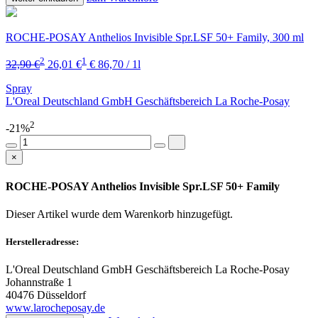
ROCHE-POSAY Anthelios Invisible Spr.LSF 50+ Family, 300 ml
2
1
32,90 €
26,01 €
€ 86,70 / 1l
Spray
L'Oreal Deutschland GmbH Geschäftsbereich La Roche-Posay
2
-21%
×
ROCHE-POSAY Anthelios Invisible Spr.LSF 50+ Family
Dieser Artikel wurde dem Warenkorb
hinzugefügt.
Herstelleradresse:
L'Oreal Deutschland GmbH Geschäftsbereich La Roche-Posay
Johannstraße 1
40476 Düsseldorf
www.larocheposay.de