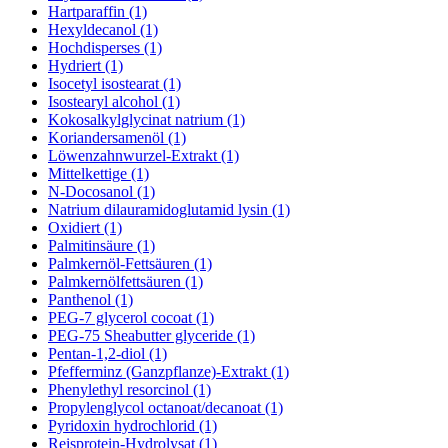
Hartparaffin (1)
Hexyldecanol (1)
Hochdisperses (1)
Hydriert (1)
Isocetyl isostearat (1)
Isostearyl alcohol (1)
Kokosalkylglycinat natrium (1)
Koriandersamenöl (1)
Löwenzahnwurzel-Extrakt (1)
Mittelkettige (1)
N-Docosanol (1)
Natrium dilauramidoglutamid lysin (1)
Oxidiert (1)
Palmitinsäure (1)
Palmkernöl-Fettsäuren (1)
Palmkernölfettsäuren (1)
Panthenol (1)
PEG-7 glycerol cocoat (1)
PEG-75 Sheabutter glyceride (1)
Pentan-1,2-diol (1)
Pfefferminz (Ganzpflanze)-Extrakt (1)
Phenylethyl resorcinol (1)
Propylenglycol octanoat/decanoat (1)
Pyridoxin hydrochlorid (1)
Reisprotein-Hydrolysat (1)