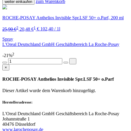
zum Warenkorb
weiter einkaufen
ROCHE-POSAY Anthelios Invisible Spr.LSF 50+ o.Parf, 200 ml
2
1
25,90 €
20,48 €
€ 102,40 / 1l
Spray
L'Oreal Deutschland GmbH Geschäftsbereich La Roche-Posay
2
-21%
×
ROCHE-POSAY Anthelios Invisible Spr.LSF 50+ o.Parf
Dieser Artikel wurde dem Warenkorb
hinzugefügt.
Herstelleradresse:
L'Oreal Deutschland GmbH Geschäftsbereich La Roche-Posay
Johannstraße 1
40476 Düsseldorf
www.larocheposay.de