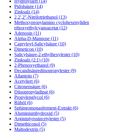
Hydrolysiert (14)
Pidolsäure (14)
Zinksalz (14)
2,2',2''-Nitrilotriethanol (13)
Methoxypropylamino cyclohexenyliden
ethoxyethylcyanoacetat (12)
Adenosin (11)
Alpha-D-Mannose (11)
Capryloyl-Salicylsäure (10)
Dimeticon (10)
Salicylsäure-2-ethylhexylester (10)
Zinksalz (2:1) (10)
2-Phenoxyethanol (9)
Decandisäurediisopropylester (9)
Allantoin (7)
Acetyliert (6)
Citronensäure (6)
Diisopropyladipat (6)
Propylenglycol (6)
Rüböl (6)
Sphingomonasferment-Extrakt (6)
Aluminiumhydroxid (5)
Arginintyrosincetylester (5)
Dimethiconol (5)
Maltodextrin (5)