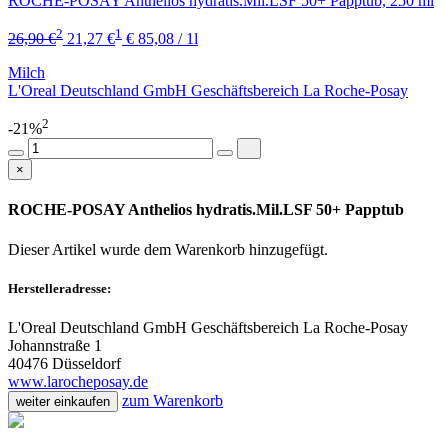
ROCHE-POSAY Anthelios hydratis.Mil.LSF 50+ Papptub, 250 ml
2
1
26,90 €
21,27 €
€ 85,08 / 1l
Milch
L'Oreal Deutschland GmbH Geschäftsbereich La Roche-Posay
2
-21%
×
ROCHE-POSAY Anthelios hydratis.Mil.LSF 50+ Papptub
Dieser Artikel wurde dem Warenkorb
hinzugefügt.
Herstelleradresse:
L'Oreal Deutschland GmbH Geschäftsbereich La Roche-Posay
Johannstraße 1
40476 Düsseldorf
www.larocheposay.de
zum Warenkorb
weiter einkaufen