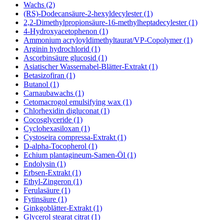
Wachs (2)
(RS)-Dodecansäure-2-hexyldecylester (1)
2,2-Dimethylpropionsäure-16-methylheptadecylester (1)
4-Hydroxyacetophenon (1)
Ammonium acryloyldimethyltaurat/VP-Copolymer (1)
Arginin hydrochlorid (1)
Ascorbinsäure glucosid (1)
Asiatischer Wassernabel-Blätter-Extrakt (1)
Betasizofiran (1)
Butanol (1)
Carnaubawachs (1)
Cetomacrogol emulsifying wax (1)
Chlorhexidin digluconat (1)
Cocosglyceride (1)
Cyclohexasiloxan (1)
Cystoseira compressa-Extrakt (1)
D-alpha-Tocopherol (1)
Echium plantagineum-Samen-Öl (1)
Endolysin (1)
Erbsen-Extrakt (1)
Ethyl-Zingeron (1)
Ferulasäure (1)
Fytinsäure (1)
Ginkgoblätter-Extrakt (1)
Glycerol stearat citrat (1)