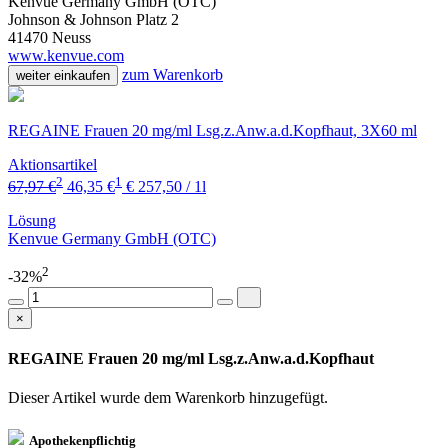
Kenvue Germany GmbH (OTC)
Johnson & Johnson Platz 2
41470 Neuss
www.kenvue.com
zum Warenkorb
weiter einkaufen
REGAINE Frauen 20 mg/ml Lsg.z.Anw.a.d.Kopfhaut, 3X60 ml
Aktionsartikel
2
1
67,97 €
46,35 €
€ 257,50 / 1l
Lösung
Kenvue Germany GmbH (OTC)
2
-32%
×
REGAINE Frauen 20 mg/ml Lsg.z.Anw.a.d.Kopfhaut
Dieser Artikel wurde dem Warenkorb
hinzugefügt.
Apothekenpflichtig