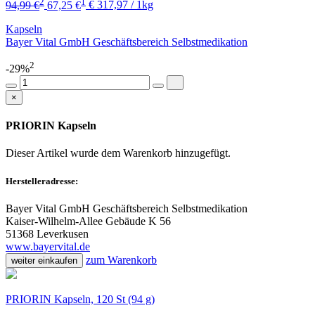
2
1
94,99 €
67,25 €
€ 317,97 / 1kg
Kapseln
Bayer Vital GmbH Geschäftsbereich Selbstmedikation
2
-29%
×
PRIORIN Kapseln
Dieser Artikel wurde dem Warenkorb
hinzugefügt.
Herstelleradresse:
Bayer Vital GmbH Geschäftsbereich Selbstmedikation
Kaiser-Wilhelm-Allee Gebäude K 56
51368 Leverkusen
www.bayervital.de
zum Warenkorb
weiter einkaufen
PRIORIN Kapseln, 120 St (94 g)