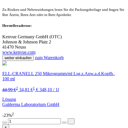
Zu Risiken und Nebenwirkungen lesen Sie die Packungsbeilage und fragen Sie
Ihre Ärztin, Ihren Arzt oder in Ihrer Apotheke.
Herstelleradresse:
Kenvue Germany GmbH (OTC)
Johnson & Johnson Platz 2
41470 Neuss
www.kenvue.com
zum Warenkorb
weiter einkaufen
ELL-CRANELL 250 Mikrogramm/ml Lsg.z.Anw.a.d.Kopfh.,
100 ml
2
1
44,99 €
34,81 €
€ 348,10 / 1l
Lösung
Galderma Laboratorium GmbH
2
-23%
×