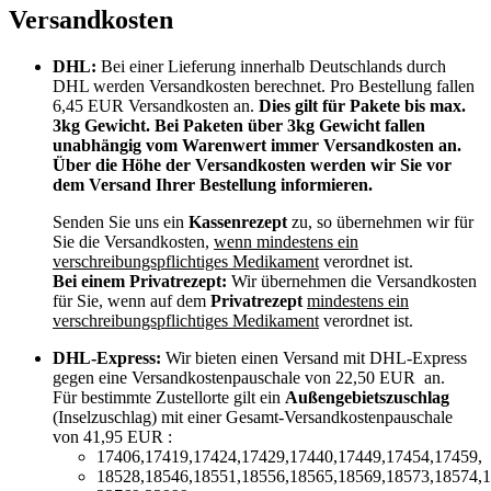
Versandkosten
DHL:
Bei einer Lieferung innerhalb Deutschlands durch
DHL werden Versandkosten berechnet. Pro Bestellung fallen
6,45 EUR Versandkosten an.
Dies gilt für Pakete bis max.
3kg Gewicht. Bei Paketen über 3kg Gewicht fallen
unabhängig vom Warenwert immer Versandkosten an.
Über die Höhe der Versandkosten werden wir Sie vor
dem Versand Ihrer Bestellung informieren.
Senden Sie uns ein
Kassenrezept
zu, so übernehmen wir für
Sie die Versandkosten,
wenn mindestens ein
verschreibungspflichtiges Medikament
verordnet ist.
Bei einem Privatrezept:
Wir übernehmen die Versandkosten
für Sie, wenn auf dem
Privatrezept
mindestens ein
verschreibungspflichtiges Medikament
verordnet ist.
DHL-Express:
Wir bieten einen Versand mit DHL-Express
gegen eine Versandkostenpauschale von 22,50 EUR an.
Für bestimmte Zustellorte gilt ein
Außengebietszuschlag
(Inselzuschlag) mit einer Gesamt-Versandkostenpauschale
von 41,95 EUR :
17406,17419,17424,17429,17440,17449,17454,17459,
18528,18546,18551,18556,18565,18569,18573,18574,1