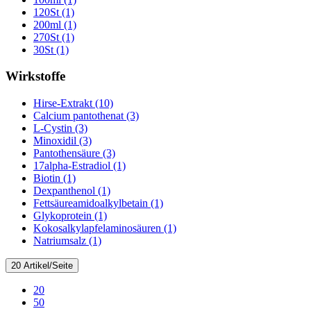
120St (1)
200ml (1)
270St (1)
30St (1)
Wirkstoffe
Hirse-Extrakt (10)
Calcium pantothenat (3)
L-Cystin (3)
Minoxidil (3)
Pantothensäure (3)
17alpha-Estradiol (1)
Biotin (1)
Dexpanthenol (1)
Fettsäureamidoalkylbetain (1)
Glykoprotein (1)
Kokosalkylapfelaminosäuren (1)
Natriumsalz (1)
20 Artikel/Seite
20
50