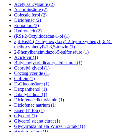
Acetylsalicylsäure (2)
Ascorbinsäure (2)
Colecalciferol (2)
Diclofenac (2)
Enoxolon (2)
Hydrotalcit (2)
(RS)-2-Octyldodecan-1-ol (1)
2,4-Bis[4-(2-ethylhexyloxy)-2-hydroxyphenyl]-6-(4-
methoxyphenyl)-1,3,5-triazin (1)
2-Phenylbenzimidazol-5-sulfonsäure (1)
Aciclovir (1)
Butylenglycol dicaprylat/dicaprat (1)
Caprylyl glycol (1)
Cocosglyceride (1)
Coffein (1)
D-Gluconsäure (1)
Dexpanthenol (1)
Dibutyl adipat (1)
Diclofenac diethylamin (1)
Diclofenac natrium (1)
Eisen(II)-Ion (1)
Glycerol (1)
Glycerol stearat citrat (1)
Glycyrrhiza inflata-Wurzel-Extrakt (1)
Hyaluronsäure (1)