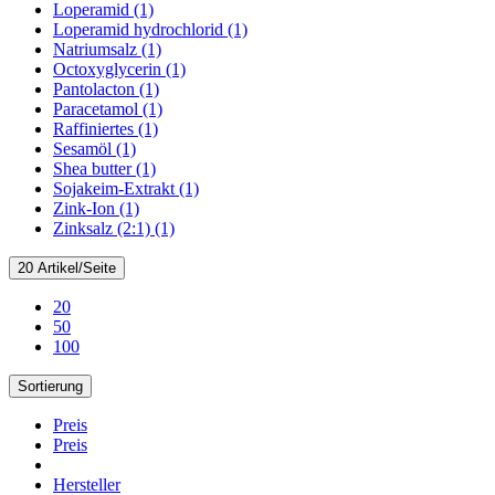
Loperamid (1)
Loperamid hydrochlorid (1)
Natriumsalz (1)
Octoxyglycerin (1)
Pantolacton (1)
Paracetamol (1)
Raffiniertes (1)
Sesamöl (1)
Shea butter (1)
Sojakeim-Extrakt (1)
Zink-Ion (1)
Zinksalz (2:1) (1)
20 Artikel/Seite
20
50
100
Sortierung
Preis
Preis
Hersteller