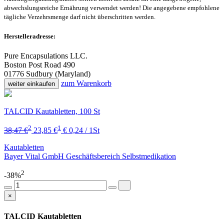
abwechslungsreiche Ernährung verwendet werden! Die angegebene empfohlene
tägliche Verzehrsmenge darf nicht überschritten werden.
Herstelleradresse:
Pure Encapsulations LLC.
Boston Post Road 490
01776 Sudbury (Maryland)
zum Warenkorb
weiter einkaufen
TALCID Kautabletten, 100 St
2
1
38,47 €
23,85 €
€ 0,24 / 1St
Kautabletten
Bayer Vital GmbH Geschäftsbereich Selbstmedikation
2
-38%
×
TALCID Kautabletten