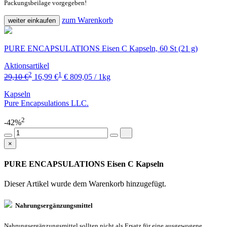
Packungsbeilage vorgegeben!
zum Warenkorb
weiter einkaufen
PURE ENCAPSULATIONS Eisen C Kapseln, 60 St (21 g)
Aktionsartikel
2
1
29,10 €
16,99 €
€ 809,05 / 1kg
Kapseln
Pure Encapsulations LLC.
2
-42%
×
PURE ENCAPSULATIONS Eisen C Kapseln
Dieser Artikel wurde dem Warenkorb
hinzugefügt.
Nahrungsergänzungsmittel
Nahrungsergänzungsmittel sollten nicht als Ersatz für eine ausgewogene,