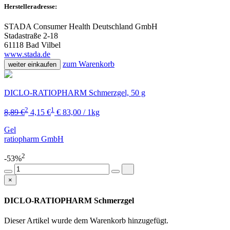
Herstelleradresse:
STADA Consumer Health Deutschland GmbH
Stadastraße 2-18
61118 Bad Vilbel
www.stada.de
zum Warenkorb
weiter einkaufen
DICLO-RATIOPHARM Schmerzgel, 50 g
2
1
8,89 €
4,15 €
€ 83,00 / 1kg
Gel
ratiopharm GmbH
2
-53%
×
DICLO-RATIOPHARM Schmerzgel
Dieser Artikel wurde dem Warenkorb
hinzugefügt.