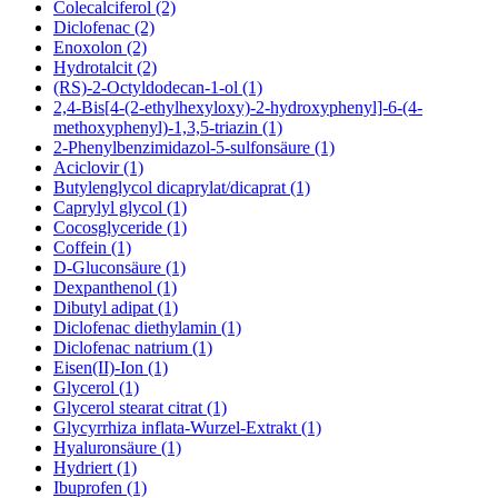
Colecalciferol (2)
Diclofenac (2)
Enoxolon (2)
Hydrotalcit (2)
(RS)-2-Octyldodecan-1-ol (1)
2,4-Bis[4-(2-ethylhexyloxy)-2-hydroxyphenyl]-6-(4-
methoxyphenyl)-1,3,5-triazin (1)
2-Phenylbenzimidazol-5-sulfonsäure (1)
Aciclovir (1)
Butylenglycol dicaprylat/dicaprat (1)
Caprylyl glycol (1)
Cocosglyceride (1)
Coffein (1)
D-Gluconsäure (1)
Dexpanthenol (1)
Dibutyl adipat (1)
Diclofenac diethylamin (1)
Diclofenac natrium (1)
Eisen(II)-Ion (1)
Glycerol (1)
Glycerol stearat citrat (1)
Glycyrrhiza inflata-Wurzel-Extrakt (1)
Hyaluronsäure (1)
Hydriert (1)
Ibuprofen (1)