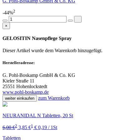
G. Pohl-Boskamp GmbH & Co. KG
2
-44%
×
GELOSITIN Nasenpflege Spray
Dieser Artikel wurde dem Warenkorb
hinzugefügt.
Herstelleradresse:
G. Pohl-Boskamp GmbH & Co. KG
Kieler Straße 11
25551 Hohenlockstedt
www.pohl-boskamp.de
zum Warenkorb
weiter einkaufen
NEURANIDAL N Tabletten, 20 St
2
1
6,00 €
3,85 €
€ 0,19 / 1St
Tabletten