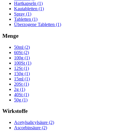
Hartkapseln (1)
Kautabletten (1)
Spray (1)
Tabletten (1)
Überzogene Tabletten (1)
Menge
50ml (2)
60St (2)
100g (1)
100St (1)
12St (1)
150g (1)
15ml (1)
20St (1)
2g (1)
40St (1)
50g (1)
Wirkstoffe
Acetylsalicylsäure (2)
Ascorbinsäure (2)