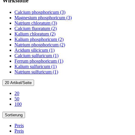
Wirkstoffe
Calcium phosphoricum (3)
Magnesium phosphoricum (3)
Natrium chloratum (3)
Calcium fluoratum (2)
Kalium chloratum (2)
Kalium phosphoricum (2)
Natrium phosphoricum (2)
Acidum silicicum (1)
Calcium sulfuricum (1)
Ferrum phosphoricum (1)
Kalium sulfuricum (1)
Natrium sulfuricum (1)
20 Artikel/Seite
20
50
100
Sortierung
Preis
Preis