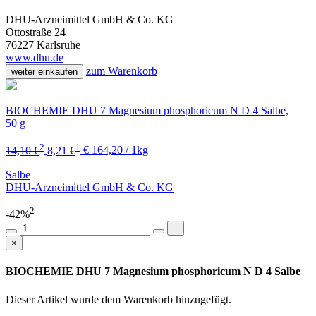
DHU-Arzneimittel GmbH & Co. KG
Ottostraße 24
76227 Karlsruhe
www.dhu.de
zum Warenkorb
weiter einkaufen
BIOCHEMIE DHU 7 Magnesium phosphoricum N D 4 Salbe,
50 g
2
1
14,10 €
8,21 €
€ 164,20 / 1kg
Salbe
DHU-Arzneimittel GmbH & Co. KG
2
-42%
×
BIOCHEMIE DHU 7 Magnesium phosphoricum N D 4 Salbe
Dieser Artikel wurde dem Warenkorb
hinzugefügt.