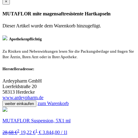
×
MUTAFLOR mite magensaftresistente Hartkapseln
Dieser Artikel wurde dem Warenkorb
hinzugefügt.
Apothekenpflichtig
Zu Risiken und Nebenwirkungen lesen Sie die Packungsbeilage und fragen Sie
Ihre Ärztin, Ihren Arzt oder in Ihrer Apotheke.
Herstelleradresse:
Ardeypharm GmbH
Loerfeldstraße 20
58313 Herdecke
www.ardeypharm.de
zum Warenkorb
weiter einkaufen
MUTAFLOR Suspension, 5X1 ml
2
1
28,68 €
19,22 €
€ 3.844,00 / 1l