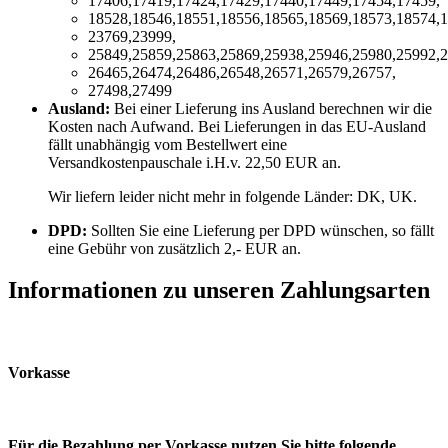
17406,17419,17424,17429,17440,17449,17454,17459,
18528,18546,18551,18556,18565,18569,18573,18574,1
23769,23999,
25849,25859,25863,25869,25938,25946,25980,25992,2
26465,26474,26486,26548,26571,26579,26757,
27498,27499
Ausland:
Bei einer Lieferung ins Ausland berechnen wir die
Kosten nach Aufwand. Bei Lieferungen in das EU-Ausland
fällt unabhängig vom Bestellwert eine
Versandkostenpauschale i.H.v. 22,50 EUR an.
Wir liefern leider nicht mehr in folgende Länder:
DK, UK
.
DPD:
Sollten Sie eine Lieferung per DPD wünschen, so fällt
eine Gebühr von zusätzlich 2,- EUR an.
Informationen zu unseren Zahlungsarten
Vorkasse
Für die Bezahlung per Vorkasse nutzen Sie bitte folgende