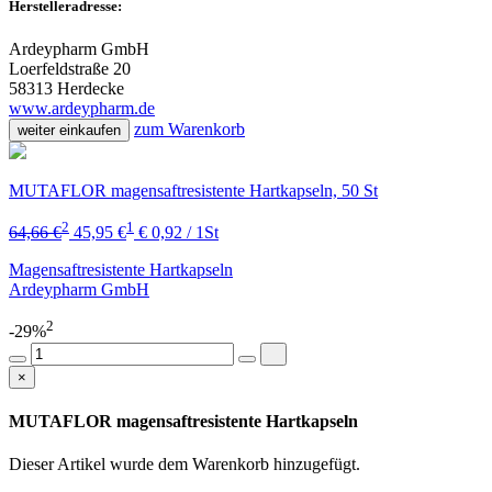
Herstelleradresse:
Ardeypharm GmbH
Loerfeldstraße 20
58313 Herdecke
www.ardeypharm.de
zum Warenkorb
weiter einkaufen
MUTAFLOR magensaftresistente Hartkapseln, 50 St
2
1
64,66 €
45,95 €
€ 0,92 / 1St
Magensaftresistente Hartkapseln
Ardeypharm GmbH
2
-29%
×
MUTAFLOR magensaftresistente Hartkapseln
Dieser Artikel wurde dem Warenkorb
hinzugefügt.