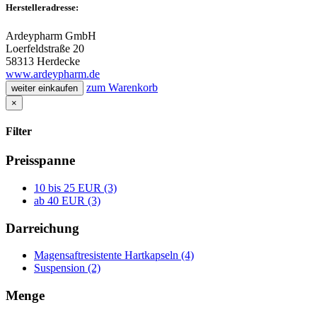
Herstelleradresse:
Ardeypharm GmbH
Loerfeldstraße 20
58313 Herdecke
www.ardeypharm.de
zum Warenkorb
weiter einkaufen
×
Filter
Preisspanne
10 bis 25 EUR (3)
ab 40 EUR (3)
Darreichung
Magensaftresistente Hartkapseln (4)
Suspension (2)
Menge