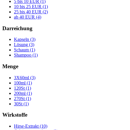
5 bis 10 EUR (1)
10 bis 25 EUR (1)
25 bis 40 EUR (2)
ab 40 EUR (4)
Darreichung
Kapseln (3)
Lösung (3)
Schaum (1)
Shampoo (1)
Menge
3X60ml (3)
100ml (1)
120St (1)
200ml (1)
270St (1)
30St (1)
Wirkstoffe
Hirse-Extrakt (10)