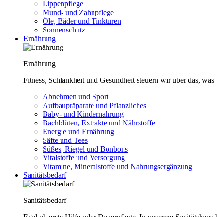
Lippenpflege
Mund- und Zahnpflege
Öle, Bäder und Tinkturen
Sonnenschutz
Ernährung
Ernährung
Fitness, Schlankheit und Gesundheit steuern wir über das, was 
Abnehmen und Sport
Aufbaupräparate und Pflanzliches
Baby- und Kindernahrung
Bachblüten, Extrakte und Nährstoffe
Energie und Ernährung
Säfte und Tees
Süßes, Riegel und Bonbons
Vitalstoffe und Versorgung
Vitamine, Mineralstoffe und Nahrungsergänzung
Sanitätsbedarf
Sanitätsbedarf
Egal ob erste Hilfe oder Dauerpflege. In unserem Sanitätshaus b