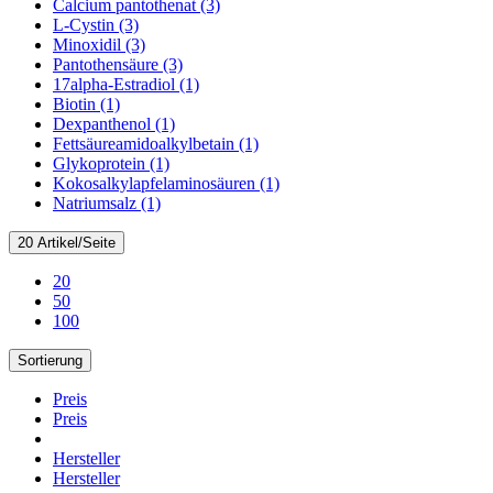
Calcium pantothenat (3)
L-Cystin (3)
Minoxidil (3)
Pantothensäure (3)
17alpha-Estradiol (1)
Biotin (1)
Dexpanthenol (1)
Fettsäureamidoalkylbetain (1)
Glykoprotein (1)
Kokosalkylapfelaminosäuren (1)
Natriumsalz (1)
20 Artikel/Seite
20
50
100
Sortierung
Preis
Preis
Hersteller
Hersteller