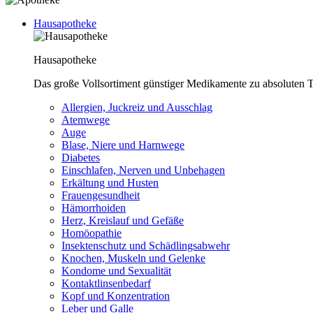
Hausapotheke
Hausapotheke
Das große Vollsortiment günstiger Medikamente zu absoluten T
Allergien, Juckreiz und Ausschlag
Atemwege
Auge
Blase, Niere und Harnwege
Diabetes
Einschlafen, Nerven und Unbehagen
Erkältung und Husten
Frauengesundheit
Hämorrhoiden
Herz, Kreislauf und Gefäße
Homöopathie
Insektenschutz und Schädlingsabwehr
Knochen, Muskeln und Gelenke
Kondome und Sexualität
Kontaktlinsenbedarf
Kopf und Konzentration
Leber und Galle