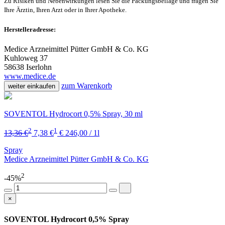
Zu Risiken und Nebenwirkungen lesen Sie die Packungsbeilage und fragen Sie
Ihre Ärztin, Ihren Arzt oder in Ihrer Apotheke.
Herstelleradresse:
Medice Arzneimittel Pütter GmbH & Co. KG
Kuhloweg 37
58638 Iserlohn
www.medice.de
zum Warenkorb
weiter einkaufen
SOVENTOL Hydrocort 0,5% Spray, 30 ml
2
1
13,36 €
7,38 €
€ 246,00 / 1l
Spray
Medice Arzneimittel Pütter GmbH & Co. KG
2
-45%
×
SOVENTOL Hydrocort 0,5% Spray