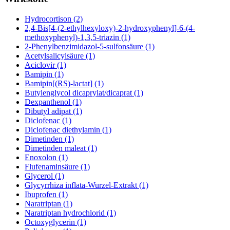
Hydrocortison (2)
2,4-Bis[4-(2-ethylhexyloxy)-2-hydroxyphenyl]-6-(4-
methoxyphenyl)-1,3,5-triazin (1)
2-Phenylbenzimidazol-5-sulfonsäure (1)
Acetylsalicylsäure (1)
Aciclovir (1)
Bamipin (1)
Bamipin[(RS)-lactat] (1)
Butylenglycol dicaprylat/dicaprat (1)
Dexpanthenol (1)
Dibutyl adipat (1)
Diclofenac (1)
Diclofenac diethylamin (1)
Dimetinden (1)
Dimetinden maleat (1)
Enoxolon (1)
Flufenaminsäure (1)
Glycerol (1)
Glycyrrhiza inflata-Wurzel-Extrakt (1)
Ibuprofen (1)
Naratriptan (1)
Naratriptan hydrochlorid (1)
Octoxyglycerin (1)