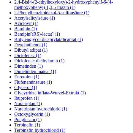
2,4-Bis[4-(2-ethylhexyloxy)-2-hydroxyphenyl]-6-(4-
methoxyphenyl)-1,3,5-triazin (1)
2-Phenylbenzimidazol-5-sulfonsäure (1)
Acetylsalicylsäure (1)
Aciclovir (1)
Bamipin (1)
Bamipin[(RS)-lactat] (1)
Butylenglycol dicaprylat/dicaprat (1)
Dexpanthenol (1)
Dibutyl adipat (1)
Diclofenac (1)
Diclofenac diethylamin (1)
Dimetinden (1)
Dimetinden maleat (1)
Enoxolon (1)
Flufenaminsäure (1)
Glycerol (1)
Glycyrrhiza inflata-Wurzel-Extrakt (1)
Ibuprofen (1)
Naratriptan (1)
Naratriptan hydrochlorid (1)
Octoxyglycerin (1)
Poliglusam (1)
Terbinafin (1)
Terbinafin hydrochlorid (1)