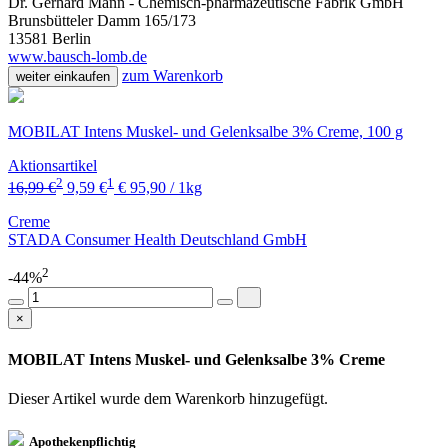
Dr. Gerhard Mann - Chemisch-pharmazeutische Fabrik GmbH
Brunsbütteler Damm 165/173
13581 Berlin
www.bausch-lomb.de
zum Warenkorb
weiter einkaufen
MOBILAT Intens Muskel- und Gelenksalbe 3% Creme, 100 g
Aktionsartikel
2
1
16,99 €
9,59 €
€ 95,90 / 1kg
Creme
STADA Consumer Health Deutschland GmbH
2
-44%
×
MOBILAT Intens Muskel- und Gelenksalbe 3% Creme
Dieser Artikel wurde dem Warenkorb
hinzugefügt.
Apothekenpflichtig