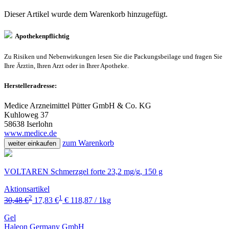
Dieser Artikel wurde dem Warenkorb
hinzugefügt.
Apothekenpflichtig
Zu Risiken und Nebenwirkungen lesen Sie die Packungsbeilage und fragen Sie
Ihre Ärztin, Ihren Arzt oder in Ihrer Apotheke.
Herstelleradresse:
Medice Arzneimittel Pütter GmbH & Co. KG
Kuhloweg 37
58638 Iserlohn
www.medice.de
zum Warenkorb
weiter einkaufen
VOLTAREN Schmerzgel forte 23,2 mg/g, 150 g
Aktionsartikel
2
1
30,48 €
17,83 €
€ 118,87 / 1kg
Gel
Haleon Germany GmbH