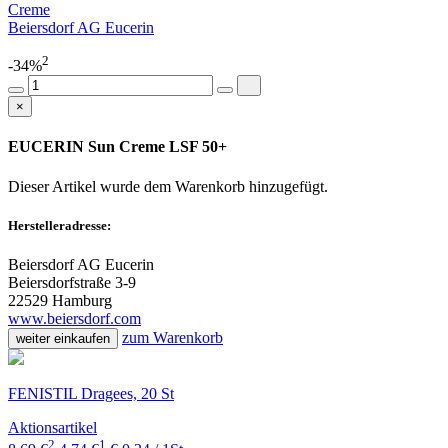
Creme
Beiersdorf AG Eucerin
2
-34%
×
EUCERIN Sun Creme LSF 50+
Dieser Artikel wurde dem Warenkorb
hinzugefügt.
Herstelleradresse:
Beiersdorf AG Eucerin
Beiersdorfstraße 3-9
22529 Hamburg
www.beiersdorf.com
zum Warenkorb
weiter einkaufen
FENISTIL Dragees, 20 St
Aktionsartikel
2
1