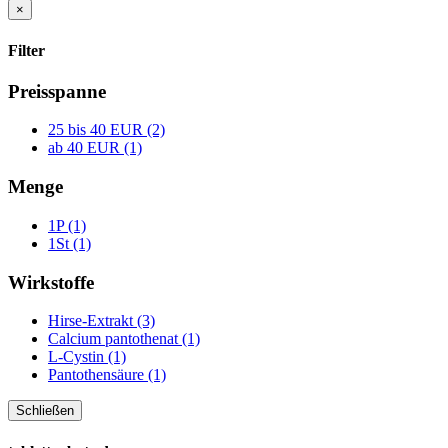
×
Filter
Preisspanne
25 bis 40 EUR (2)
ab 40 EUR (1)
Menge
1P (1)
1St (1)
Wirkstoffe
Hirse-Extrakt (3)
Calcium pantothenat (1)
L-Cystin (1)
Pantothensäure (1)
Schließen