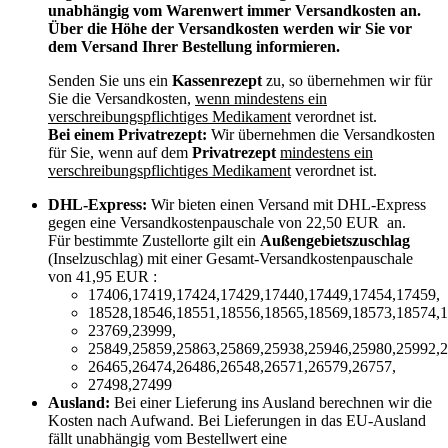
unabhängig vom Warenwert immer Versandkosten an.
Über die Höhe der Versandkosten werden wir Sie vor
dem Versand Ihrer Bestellung informieren.
Senden Sie uns ein
Kassenrezept
zu, so übernehmen wir für
Sie die Versandkosten,
wenn mindestens ein
verschreibungspflichtiges Medikament
verordnet ist.
Bei einem Privatrezept:
Wir übernehmen die Versandkosten
für Sie, wenn auf dem
Privatrezept
mindestens ein
verschreibungspflichtiges Medikament
verordnet ist.
DHL-Express:
Wir bieten einen Versand mit DHL-Express
gegen eine Versandkostenpauschale von 22,50 EUR an.
Für bestimmte Zustellorte gilt ein
Außengebietszuschlag
(Inselzuschlag) mit einer Gesamt-Versandkostenpauschale
von 41,95 EUR :
17406,17419,17424,17429,17440,17449,17454,17459,
18528,18546,18551,18556,18565,18569,18573,18574,1
23769,23999,
25849,25859,25863,25869,25938,25946,25980,25992,2
26465,26474,26486,26548,26571,26579,26757,
27498,27499
Ausland:
Bei einer Lieferung ins Ausland berechnen wir die
Kosten nach Aufwand. Bei Lieferungen in das EU-Ausland
fällt unabhängig vom Bestellwert eine