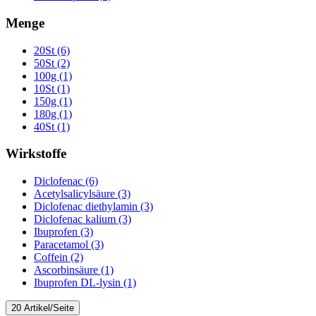
Menge
20St (6)
50St (2)
100g (1)
10St (1)
150g (1)
180g (1)
40St (1)
Wirkstoffe
Diclofenac (6)
Acetylsalicylsäure (3)
Diclofenac diethylamin (3)
Diclofenac kalium (3)
Ibuprofen (3)
Paracetamol (3)
Coffein (2)
Ascorbinsäure (1)
Ibuprofen DL-lysin (1)
20 Artikel/Seite