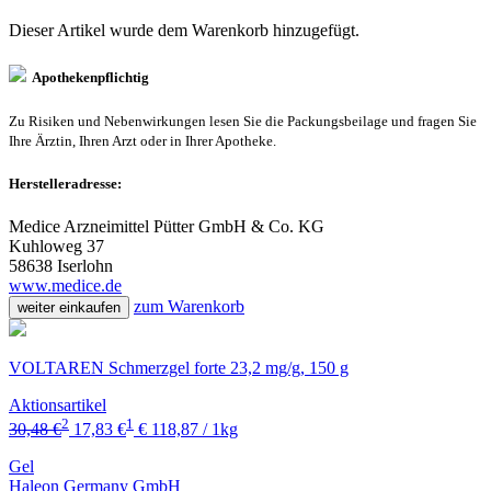
Dieser Artikel wurde dem Warenkorb
hinzugefügt.
Apothekenpflichtig
Zu Risiken und Nebenwirkungen lesen Sie die Packungsbeilage und fragen Sie
Ihre Ärztin, Ihren Arzt oder in Ihrer Apotheke.
Herstelleradresse:
Medice Arzneimittel Pütter GmbH & Co. KG
Kuhloweg 37
58638 Iserlohn
www.medice.de
zum Warenkorb
weiter einkaufen
VOLTAREN Schmerzgel forte 23,2 mg/g, 150 g
Aktionsartikel
2
1
30,48 €
17,83 €
€ 118,87 / 1kg
Gel
Haleon Germany GmbH