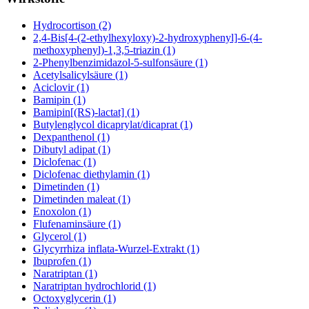
Hydrocortison (2)
2,4-Bis[4-(2-ethylhexyloxy)-2-hydroxyphenyl]-6-(4-
methoxyphenyl)-1,3,5-triazin (1)
2-Phenylbenzimidazol-5-sulfonsäure (1)
Acetylsalicylsäure (1)
Aciclovir (1)
Bamipin (1)
Bamipin[(RS)-lactat] (1)
Butylenglycol dicaprylat/dicaprat (1)
Dexpanthenol (1)
Dibutyl adipat (1)
Diclofenac (1)
Diclofenac diethylamin (1)
Dimetinden (1)
Dimetinden maleat (1)
Enoxolon (1)
Flufenaminsäure (1)
Glycerol (1)
Glycyrrhiza inflata-Wurzel-Extrakt (1)
Ibuprofen (1)
Naratriptan (1)
Naratriptan hydrochlorid (1)
Octoxyglycerin (1)