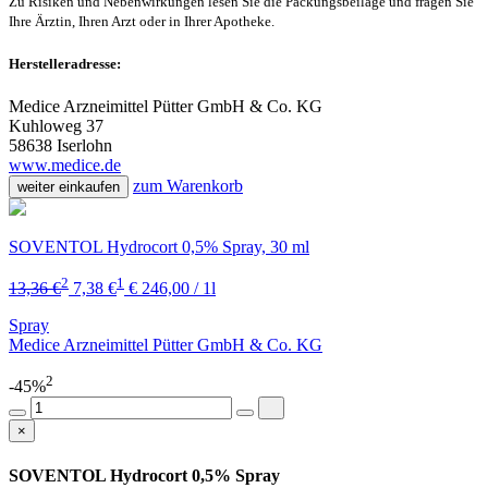
Zu Risiken und Nebenwirkungen lesen Sie die Packungsbeilage und fragen Sie
Ihre Ärztin, Ihren Arzt oder in Ihrer Apotheke.
Herstelleradresse:
Medice Arzneimittel Pütter GmbH & Co. KG
Kuhloweg 37
58638 Iserlohn
www.medice.de
zum Warenkorb
weiter einkaufen
SOVENTOL Hydrocort 0,5% Spray, 30 ml
2
1
13,36 €
7,38 €
€ 246,00 / 1l
Spray
Medice Arzneimittel Pütter GmbH & Co. KG
2
-45%
×
SOVENTOL Hydrocort 0,5% Spray