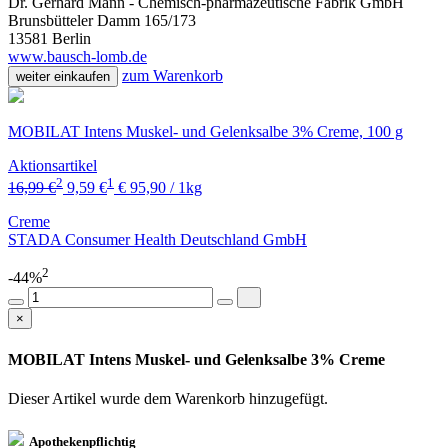
Dr. Gerhard Mann - Chemisch-pharmazeutische Fabrik GmbH
Brunsbütteler Damm 165/173
13581 Berlin
www.bausch-lomb.de
zum Warenkorb
weiter einkaufen
MOBILAT Intens Muskel- und Gelenksalbe 3% Creme, 100 g
Aktionsartikel
2
1
16,99 €
9,59 €
€ 95,90 / 1kg
Creme
STADA Consumer Health Deutschland GmbH
2
-44%
×
MOBILAT Intens Muskel- und Gelenksalbe 3% Creme
Dieser Artikel wurde dem Warenkorb
hinzugefügt.
Apothekenpflichtig