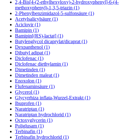
2,4-Bis[4-(2-ethylhexyloxy)-2-hydroxyphenyl]-6-(4-
methoxyphenyl)-1,3,5-triazin (1)
2-Phenylbenzimidazol-5-sulfonsäure (1)
Acetylsalicylsäure (1)
Aciclovir (1)
Bamipin (1)
Bamipin[(RS)-lactat] (1)
Butylenglycol dicaprylat/dicaprat (1)
Dexpanthenol (1)
Dibutyl adipat (1)
Diclofenac (1)
Diclofenac diethylamin (1)
Dimetinden (1)
Dimetinden maleat (1)
Enoxolon (1)
Flufenaminsäure (1)
Glycerol (1)
Glycyrrhiza inflata-Wurzel-Extrakt (1)
Ibuprofen (1)
Naratriptan (1)
Naratriptan hydrochlorid (1)
Octoxyglycerin (1)
Poliglusam (1)
Terbinafin (1)
Terbinafin hydrochlorid (1)