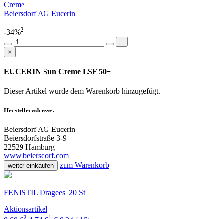
Creme
Beiersdorf AG Eucerin
2
-34%
×
EUCERIN Sun Creme LSF 50+
Dieser Artikel wurde dem Warenkorb
hinzugefügt.
Herstelleradresse:
Beiersdorf AG Eucerin
Beiersdorfstraße 3-9
22529 Hamburg
www.beiersdorf.com
zum Warenkorb
weiter einkaufen
FENISTIL Dragees, 20 St
Aktionsartikel
2
1