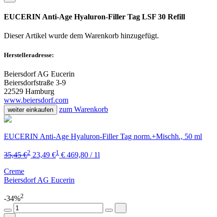
EUCERIN Anti-Age Hyaluron-Filler Tag LSF 30 Refill
Dieser Artikel wurde dem Warenkorb
hinzugefügt.
Herstelleradresse:
Beiersdorf AG Eucerin
Beiersdorfstraße 3-9
22529 Hamburg
www.beiersdorf.com
zum Warenkorb
weiter einkaufen
EUCERIN Anti-Age Hyaluron-Filler Tag norm.+Mischh., 50 ml
2
1
35,45 €
23,49 €
€ 469,80 / 1l
Creme
Beiersdorf AG Eucerin
2
-34%