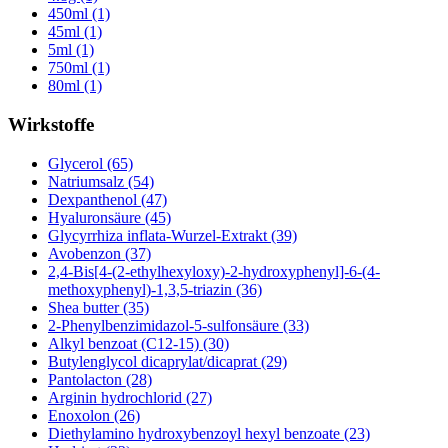
450ml (1)
45ml (1)
5ml (1)
750ml (1)
80ml (1)
Wirkstoffe
Glycerol (65)
Natriumsalz (54)
Dexpanthenol (47)
Hyaluronsäure (45)
Glycyrrhiza inflata-Wurzel-Extrakt (39)
Avobenzon (37)
2,4-Bis[4-(2-ethylhexyloxy)-2-hydroxyphenyl]-6-(4-
methoxyphenyl)-1,3,5-triazin (36)
Shea butter (35)
2-Phenylbenzimidazol-5-sulfonsäure (33)
Alkyl benzoat (C12-15) (30)
Butylenglycol dicaprylat/dicaprat (29)
Pantolacton (28)
Arginin hydrochlorid (27)
Enoxolon (26)
Diethylamino hydroxybenzoyl hexyl benzoate (23)