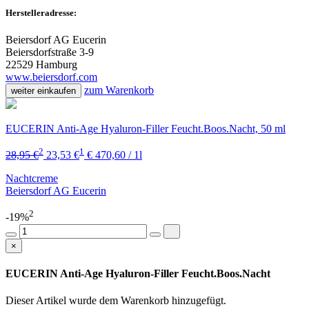
Herstelleradresse:
Beiersdorf AG Eucerin
Beiersdorfstraße 3-9
22529 Hamburg
www.beiersdorf.com
zum Warenkorb
weiter einkaufen
EUCERIN Anti-Age Hyaluron-Filler Feucht.Boos.Nacht, 50 ml
2
1
28,95 €
23,53 €
€ 470,60 / 1l
Nachtcreme
Beiersdorf AG Eucerin
2
-19%
×
EUCERIN Anti-Age Hyaluron-Filler Feucht.Boos.Nacht
Dieser Artikel wurde dem Warenkorb
hinzugefügt.