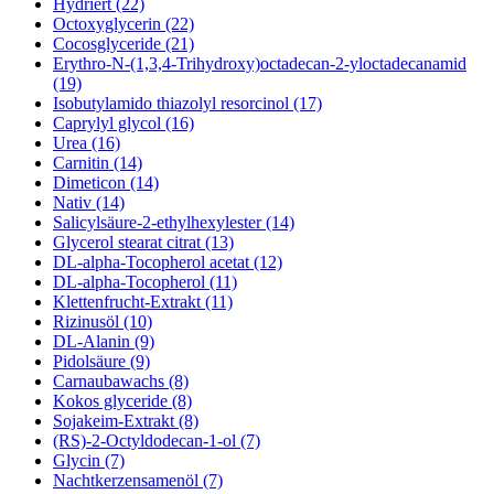
Hydriert (22)
Octoxyglycerin (22)
Cocosglyceride (21)
Erythro-N-(1,3,4-Trihydroxy)octadecan-2-yloctadecanamid
(19)
Isobutylamido thiazolyl resorcinol (17)
Caprylyl glycol (16)
Urea (16)
Carnitin (14)
Dimeticon (14)
Nativ (14)
Salicylsäure-2-ethylhexylester (14)
Glycerol stearat citrat (13)
DL-alpha-Tocopherol acetat (12)
DL-alpha-Tocopherol (11)
Klettenfrucht-Extrakt (11)
Rizinusöl (10)
DL-Alanin (9)
Pidolsäure (9)
Carnaubawachs (8)
Kokos glyceride (8)
Sojakeim-Extrakt (8)
(RS)-2-Octyldodecan-1-ol (7)
Glycin (7)
Nachtkerzensamenöl (7)