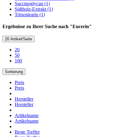
Succinoglycan (1)
Süßholz-Extrakt (1)
Triisostearin (1)
Ergebnisse zu Ihrer Suche nach "Eucerin"
20 Artikel/Seite
20
50
100
Sortierung
Preis
Preis
Hersteller
Hersteller
Artikelname
Artikelname
Beste Treffer