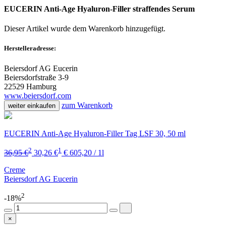
EUCERIN Anti-Age Hyaluron-Filler straffendes Serum
Dieser Artikel wurde dem Warenkorb
hinzugefügt.
Herstelleradresse:
Beiersdorf AG Eucerin
Beiersdorfstraße 3-9
22529 Hamburg
www.beiersdorf.com
zum Warenkorb
weiter einkaufen
EUCERIN Anti-Age Hyaluron-Filler Tag LSF 30, 50 ml
2
1
36,95 €
30,26 €
€ 605,20 / 1l
Creme
Beiersdorf AG Eucerin
2
-18%
×