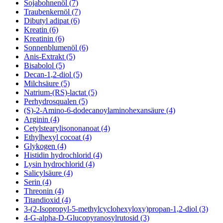
Sojabohnenöl (7)
Traubenkernöl (7)
Dibutyl adipat (6)
Kreatin (6)
Kreatinin (6)
Sonnenblumenöl (6)
Anis-Extrakt (5)
Bisabolol (5)
Decan-1,2-diol (5)
Milchsäure (5)
Natrium-(RS)-lactat (5)
Perhydrosqualen (5)
(S)-2-Amino-6-dodecanoylaminohexansäure (4)
Arginin (4)
Cetylstearylisononanoat (4)
Ethylhexyl cocoat (4)
Glykogen (4)
Histidin hydrochlorid (4)
Lysin hydrochlorid (4)
Salicylsäure (4)
Serin (4)
Threonin (4)
Titandioxid (4)
3-(2-Isopropyl-5-methylcyclohexyloxy)propan-1,2-diol (3)
4-G-alpha-D-Glucopyranosylrutosid (3)