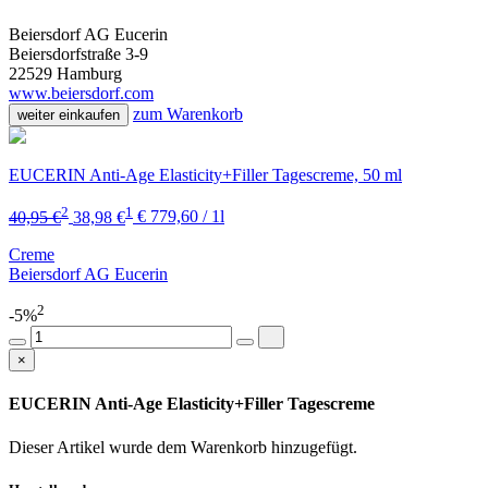
Beiersdorf AG Eucerin
Beiersdorfstraße 3-9
22529 Hamburg
www.beiersdorf.com
zum Warenkorb
weiter einkaufen
EUCERIN Anti-Age Elasticity+Filler Tagescreme, 50 ml
2
1
40,95 €
38,98 €
€ 779,60 / 1l
Creme
Beiersdorf AG Eucerin
2
-5%
×
EUCERIN Anti-Age Elasticity+Filler Tagescreme
Dieser Artikel wurde dem Warenkorb
hinzugefügt.