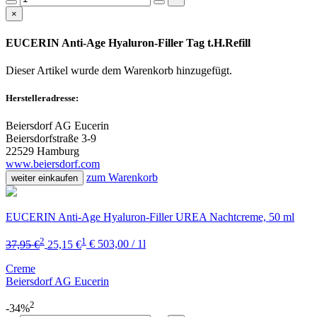
×
EUCERIN Anti-Age Hyaluron-Filler Tag t.H.Refill
Dieser Artikel wurde dem Warenkorb
hinzugefügt.
Herstelleradresse:
Beiersdorf AG Eucerin
Beiersdorfstraße 3-9
22529 Hamburg
www.beiersdorf.com
zum Warenkorb
weiter einkaufen
EUCERIN Anti-Age Hyaluron-Filler UREA Nachtcreme, 50 ml
2
1
37,95 €
25,15 €
€ 503,00 / 1l
Creme
Beiersdorf AG Eucerin
2
-34%