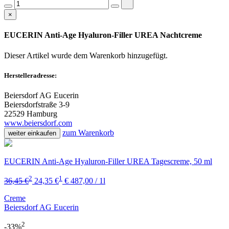
×
EUCERIN Anti-Age Hyaluron-Filler UREA Nachtcreme
Dieser Artikel wurde dem Warenkorb
hinzugefügt.
Herstelleradresse:
Beiersdorf AG Eucerin
Beiersdorfstraße 3-9
22529 Hamburg
www.beiersdorf.com
zum Warenkorb
weiter einkaufen
EUCERIN Anti-Age Hyaluron-Filler UREA Tagescreme, 50 ml
2
1
36,45 €
24,35 €
€ 487,00 / 1l
Creme
Beiersdorf AG Eucerin
2
-33%