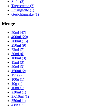
Stifte (2)
Tagescreme (2)
Flüssigseife (1)
Gesichtsmaske (1)
Menge
50ml (47)
400ml (20)
200ml (15)
250ml (9)
75ml (7)
30ml (6)
100ml (3)
15ml (3)
40ml (3)
150ml (2)
1St (2)
100g (1)
10g (1)
10ml (1)
220ml (1)
2X10ml (1)
350ml (1)
4.8g (1)