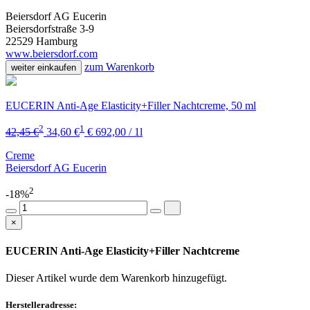
Beiersdorf AG Eucerin
Beiersdorfstraße 3-9
22529 Hamburg
www.beiersdorf.com
zum Warenkorb
weiter einkaufen
EUCERIN Anti-Age Elasticity+Filler Nachtcreme, 50 ml
2
1
42,45 €
34,60 €
€ 692,00 / 1l
Creme
Beiersdorf AG Eucerin
2
-18%
×
EUCERIN Anti-Age Elasticity+Filler Nachtcreme
Dieser Artikel wurde dem Warenkorb
hinzugefügt.
Herstelleradresse: