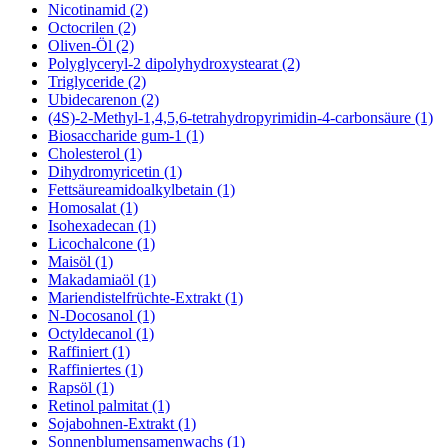
Nicotinamid (2)
Octocrilen (2)
Oliven-Öl (2)
Polyglyceryl-2 dipolyhydroxystearat (2)
Triglyceride (2)
Ubidecarenon (2)
(4S)-2-Methyl-1,4,5,6-tetrahydropyrimidin-4-carbonsäure (1)
Biosaccharide gum-1 (1)
Cholesterol (1)
Dihydromyricetin (1)
Fettsäureamidoalkylbetain (1)
Homosalat (1)
Isohexadecan (1)
Licochalcone (1)
Maisöl (1)
Makadamiaöl (1)
Mariendistelfrüchte-Extrakt (1)
N-Docosanol (1)
Octyldecanol (1)
Raffiniert (1)
Raffiniertes (1)
Rapsöl (1)
Retinol palmitat (1)
Sojabohnen-Extrakt (1)
Sonnenblumensamenwachs (1)