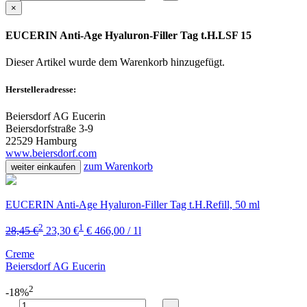
×
EUCERIN Anti-Age Hyaluron-Filler Tag t.H.LSF 15
Dieser Artikel wurde dem Warenkorb
hinzugefügt.
Herstelleradresse:
Beiersdorf AG Eucerin
Beiersdorfstraße 3-9
22529 Hamburg
www.beiersdorf.com
zum Warenkorb
weiter einkaufen
EUCERIN Anti-Age Hyaluron-Filler Tag t.H.Refill, 50 ml
2
1
28,45 €
23,30 €
€ 466,00 / 1l
Creme
Beiersdorf AG Eucerin
2
-18%