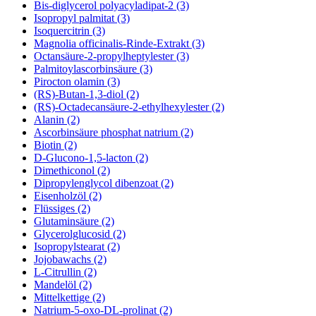
Bis-diglycerol polyacyladipat-2 (3)
Isopropyl palmitat (3)
Isoquercitrin (3)
Magnolia officinalis-Rinde-Extrakt (3)
Octansäure-2-propylheptylester (3)
Palmitoylascorbinsäure (3)
Pirocton olamin (3)
(RS)-Butan-1,3-diol (2)
(RS)-Octadecansäure-2-ethylhexylester (2)
Alanin (2)
Ascorbinsäure phosphat natrium (2)
Biotin (2)
D-Glucono-1,5-lacton (2)
Dimethiconol (2)
Dipropylenglycol dibenzoat (2)
Eisenholzöl (2)
Flüssiges (2)
Glutaminsäure (2)
Glycerolglucosid (2)
Isopropylstearat (2)
Jojobawachs (2)
L-Citrullin (2)
Mandelöl (2)
Mittelkettige (2)
Natrium-5-oxo-DL-prolinat (2)