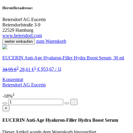
Herstelleradresse:
Beiersdorf AG Eucerin
Beiersdorfstraße 3-9
22529 Hamburg
www.beiersdorf.com
zum Warenkorb
weiter einkaufen
EUCERIN Anti-Age Hyaluron-Filler Hydra Boost Serum, 30 ml
2
1
34,95 €
28,61 €
€ 953,67 / 1l
Konzentrat
Beiersdorf AG Eucerin
2
-18%
×
EUCERIN Anti-Age Hyaluron-Filler Hydra Boost Serum
Dieser Artikel wurde dem Warenkorb
hinzugefügt.