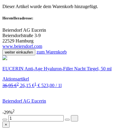
Dieser Artikel wurde dem Warenkorb
hinzugefügt.
Herstelleradresse:
Beiersdorf AG Eucerin
Beiersdorfstraße 3-9
22529 Hamburg
www.beiersdorf.com
zum Warenkorb
weiter einkaufen
EUCERIN Anti-Age Hyaluron-Filler Nacht Tiegel, 50 ml
Aktionsartikel
2
1
36,95 €
26,15 €
€ 523,00 / 1l
Beiersdorf AG Eucerin
2
-29%
×