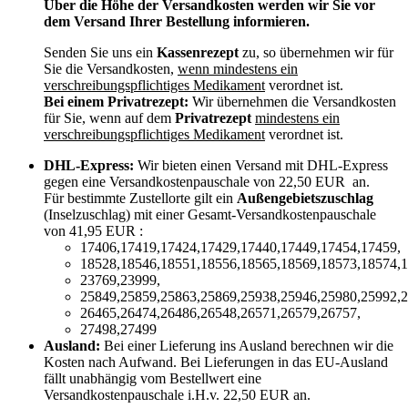
Über die Höhe der Versandkosten werden wir Sie vor
dem Versand Ihrer Bestellung informieren.
Senden Sie uns ein
Kassenrezept
zu, so übernehmen wir für
Sie die Versandkosten,
wenn mindestens ein
verschreibungspflichtiges Medikament
verordnet ist.
Bei einem Privatrezept:
Wir übernehmen die Versandkosten
für Sie, wenn auf dem
Privatrezept
mindestens ein
verschreibungspflichtiges Medikament
verordnet ist.
DHL-Express:
Wir bieten einen Versand mit DHL-Express
gegen eine Versandkostenpauschale von 22,50 EUR an.
Für bestimmte Zustellorte gilt ein
Außengebietszuschlag
(Inselzuschlag) mit einer Gesamt-Versandkostenpauschale
von 41,95 EUR :
17406,17419,17424,17429,17440,17449,17454,17459,
18528,18546,18551,18556,18565,18569,18573,18574,1
23769,23999,
25849,25859,25863,25869,25938,25946,25980,25992,2
26465,26474,26486,26548,26571,26579,26757,
27498,27499
Ausland:
Bei einer Lieferung ins Ausland berechnen wir die
Kosten nach Aufwand. Bei Lieferungen in das EU-Ausland
fällt unabhängig vom Bestellwert eine
Versandkostenpauschale i.H.v. 22,50 EUR an.