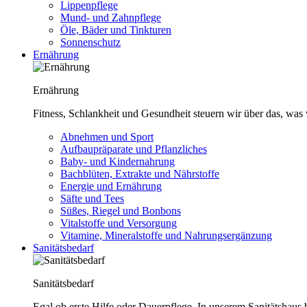
Lippenpflege
Mund- und Zahnpflege
Öle, Bäder und Tinkturen
Sonnenschutz
Ernährung
Ernährung
Fitness, Schlankheit und Gesundheit steuern wir über das, was 
Abnehmen und Sport
Aufbaupräparate und Pflanzliches
Baby- und Kindernahrung
Bachblüten, Extrakte und Nährstoffe
Energie und Ernährung
Säfte und Tees
Süßes, Riegel und Bonbons
Vitalstoffe und Versorgung
Vitamine, Mineralstoffe und Nahrungsergänzung
Sanitätsbedarf
Sanitätsbedarf
Egal ob erste Hilfe oder Dauerpflege. In unserem Sanitätshaus b