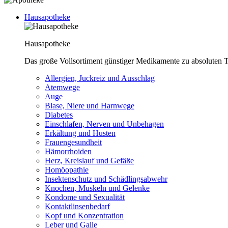
Hausapotheke
Hausapotheke
Das große Vollsortiment günstiger Medikamente zu absoluten T
Allergien, Juckreiz und Ausschlag
Atemwege
Auge
Blase, Niere und Harnwege
Diabetes
Einschlafen, Nerven und Unbehagen
Erkältung und Husten
Frauengesundheit
Hämorrhoiden
Herz, Kreislauf und Gefäße
Homöopathie
Insektenschutz und Schädlingsabwehr
Knochen, Muskeln und Gelenke
Kondome und Sexualität
Kontaktlinsenbedarf
Kopf und Konzentration
Leber und Galle